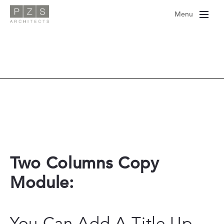
Skip
Menu
to
content
Two Columns Copy
Module:
You Can Add A Title Up